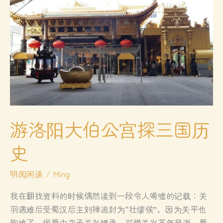
游洛阳大伯公宫探三国历
史
明阅闲谈
/
Ming
我在翻找资料的时候偶然读到一段令人唏嘘的记载：关
羽遇难后受蜀汉后主刘禅追封为“壮缪侯”，因为关平也
殉难了，侯爵由次子关兴继承。可惜关兴英年早逝，爵