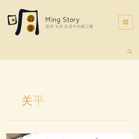
Skip
to
Ming Story
content
语言·文史·生活中的两三事
Sear
关平