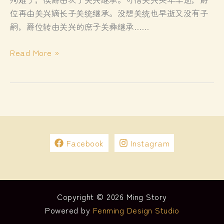
位再由关兴嫡长子关统继承。没想关统也早逝又没有子
嗣，爵位转由关兴的庶子关彝继承……
游
Read More »
洛
阳
大
伯
公
宫
Facebook
Instagram
探
三
国
历
Copyright © 2026 Ming Story
史
Powered by
Fenming Design Studio