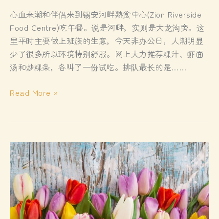
心血来潮和伴侣来到锡安河畔熟食中心(Zion Riverside
Food Centre)吃午餐。说是河畔，实则是大龙沟旁。这
里平时主要做上班族的生意，今天非办公日，人潮明显
少了很多所以环境特别舒服。网上大力推荐粿汁、虾面
汤和炒粿条，各叫了一份试吃。排队最长的是……
锡
Read More »
安
美
食