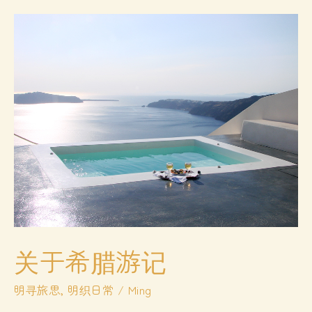
来
在
家
庭
关于希腊游记
明寻旅思
,
明织日常
/
Ming