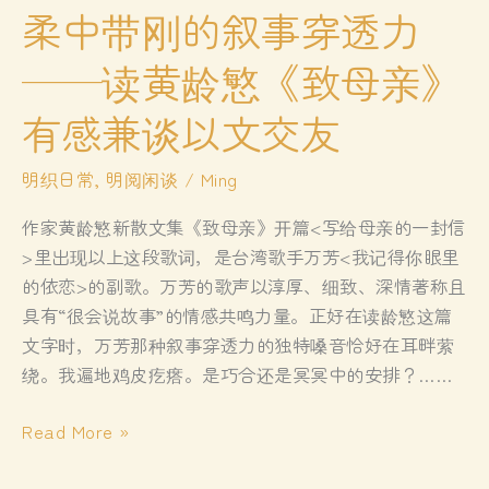
柔中带刚的叙事穿透力
——读黄龄慜《致母亲》
有感兼谈以文交友
明织日常
,
明阅闲谈
/
Ming
作家黄龄慜新散文集《致母亲》开篇<写给母亲的一封信
>里出现以上这段歌词，是台湾歌手万芳<我记得你眼里
的依恋>的副歌。万芳的歌声以淳厚、细致、深情著称且
具有“很会说故事”的情感共鸣力量。正好在读龄慜这篇
文字时，万芳那种叙事穿透力的独特嗓音恰好在耳畔萦
绕。我遍地鸡皮疙瘩。是巧合还是冥冥中的安排？……
柔
Read More »
中