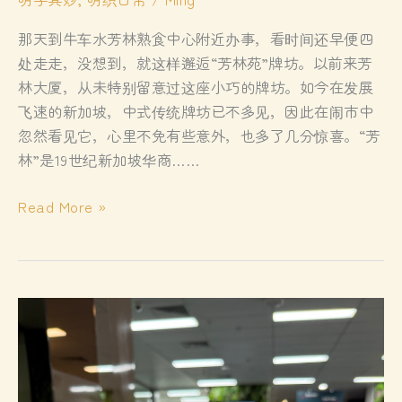
那天到牛车水芳林熟食中心附近办事，看时间还早便四
处走走，没想到，就这样邂逅“芳林苑”牌坊。以前来芳
林大厦，从未特别留意过这座小巧的牌坊。如今在发展
飞速的新加坡，中式传统牌坊已不多见，因此在闹市中
忽然看见它，心里不免有些意外，也多了几分惊喜。“芳
林”是19世纪新加坡华商……
芳
Read More »
林
苑
牌
坊
下
说
苑
字