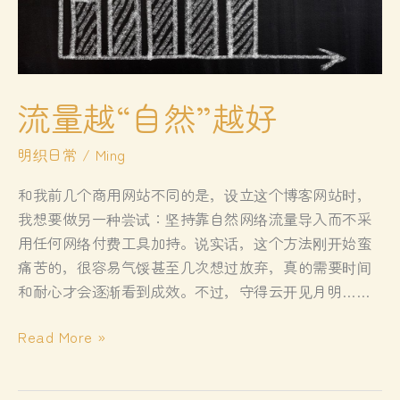
流量越“自然”越好
明织日常
/
Ming
和我前几个商用网站不同的是，设立这个博客网站时，
我想要做另一种尝试：坚持靠自然网络流量导入而不采
用任何网络付费工具加持。说实话，这个方法刚开始蛮
痛苦的，很容易气馁甚至几次想过放弃，真的需要时间
和耐心才会逐渐看到成效。不过，守得云开见月明……
流
Read More »
量
越“自