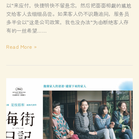
感
以”来应付，快捷明快不留悬念，然后把面面相觑的尴尬
兼
交给客人去细细品尝。如果客人仍不识趣追问，服务员
谈
多半会以“这是公司政策，我也没办法”为由断绝客人存
以
有的一丝希望……
文
交
服
Read More »
友
务
业
最
忌
讳
说“不”