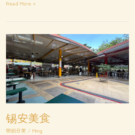
日
Read More »
本
电
影
《海
街
日
记》
观
后
略
感
锡安美食
明织日常
/
Ming