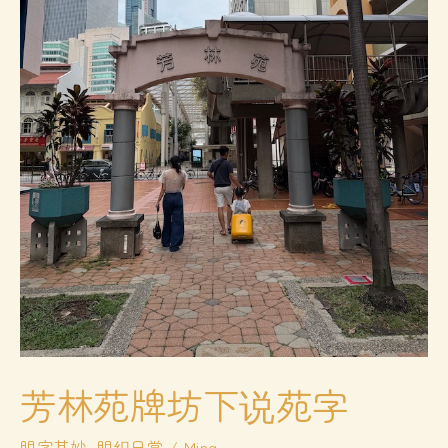
芳林苑牌坊下说苑字
明字其妙
,
明织日常
/
Ming