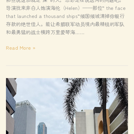
导演找来非白人饰演海伦（Helen）——那位” the face
that launched a thousand ships”倾国倾城清掉你银行
存款的绝世佳人。能让希腊联军动员境内最精锐的军队
和最勇猛的战士横跨万里爱琴海……
《奥
Read More »
德
赛》
观
后
兼
谈
海
伦