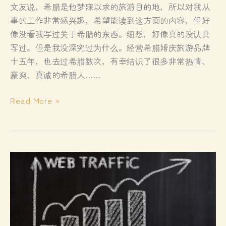
文友说，希腊是他梦寐以求的旅游目的地，所以对我从
事的工作非常感兴趣，希望能读到这方面的内容，但好
像没看我写过关于希腊的东西。细想，好像真的没认真
写过。但是我没深究过为什么。经营希腊婚庆旅游品牌
十五年，也去过希腊数次，有幸结识了很多非常热情、
豪爽、真诚的希腊人……
关
Read More »
于
希
腊
游
记