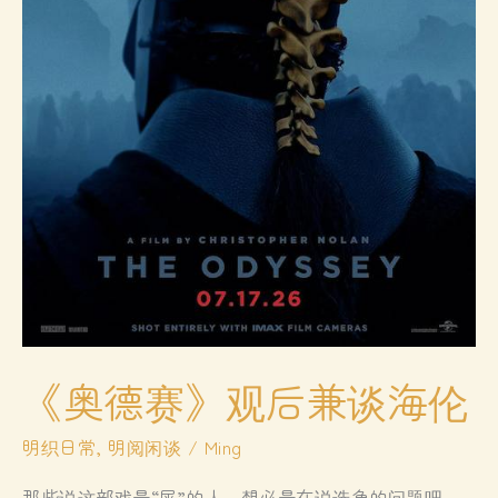
《奥德赛》观后兼谈海伦
明织日常
,
明阅闲谈
/
Ming
那些说这部戏是“屎”的人，想必是在说选角的问题吧。