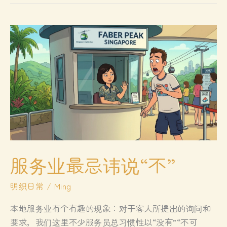
带
刚
的
叙
事
穿
透
力
——
读
黄
龄
服务业最忌讳说“不”
慜
《致
明织日常
/
Ming
母
亲》
本地服务业有个有趣的现象：对于客人所提出的询问和
有
要求，我们这里不少服务员总习惯性以“没有”“不可