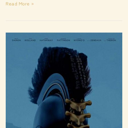
雅
Read More »
典
卫
城
的
少
女
雕
像
柱