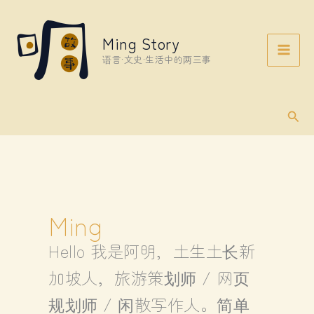
Skip
to
Ming Story
content
语言·文史·生活中的两三事
Sear
Ming
Hello 我是阿明，土生土长新
加坡人，旅游策划师 / 网页
规划师 / 闲散写作人。简单