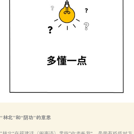
“林北”和“阴功”的意思
“林北”在福建话（闽南语）里指“你老爸我”，是带有贬低对方