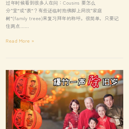
过年时候看到很多人在问：Cousins 要怎么
分“堂”或“表”？有些还临时抱佛脚上网找“家庭
树”(family treee)来复习拜年的称呼。很简单，只要记
住两点……
堂
Read More »
表
难
分