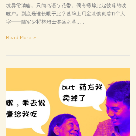
境异常清幽，只闻鸟语与花香，偶有蟋蟀此起彼落的吱
吱声。到底是谁长眠于此？墓碑上用金漆镌刻着11个大
字——陆军少将林烈士谋盛之墓……
林
Read More »
谋
盛
留
给
我
们
的
精
神
遗
产