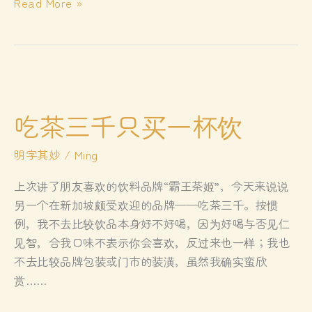
枇
Read More »
杷
膏
背
后
的
孝
吃茶三千只买一杯饮
亲
故
明字其妙
/
Ming
事
上次讲了朋友喜欢的饮料品牌“霸王茶姬”，今天来说说
另一个在新加坡颇受欢迎的品牌——吃茶三千。按惯
例，我不去比较饮品本身好不好喝，因为好喝与否见仁
见智，合我口味不表示你会喜欢，反过来也一样；我也
不去比较品牌包装或门市的装潢，虽然我确实蛮欣
赏……