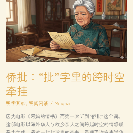
侨批：“批”字里的跨时空
牵挂
明字其妙
,
明阅闲谈
/
Minghai
因为电影《阿嫲的情书》而第一次听到“侨批”这个词。
这部电影以海外华人与故乡亲人之间跨越时空的情感联
系为主线，通过一封封珍贵的家书，重现了许多南洋华