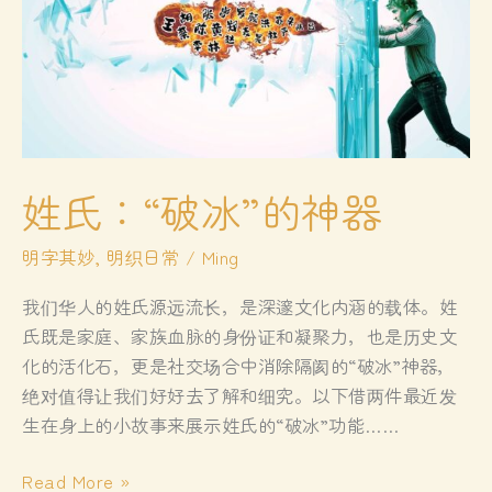
观“失
语”时
姓氏：“破冰”的神器
明字其妙
,
明织日常
/
Ming
我们华人的姓氏源远流长，是深邃文化内涵的载体。姓
氏既是家庭、家族血脉的身份证和凝聚力，也是历史文
化的活化石，更是社交场合中消除隔阂的“破冰”神器，
绝对值得让我们好好去了解和细究。以下借两件最近发
生在身上的小故事来展示姓氏的“破冰”功能……
姓
Read More »