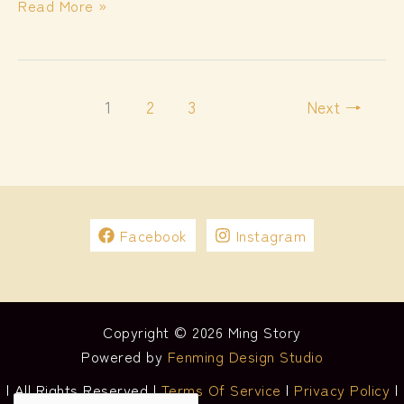
吃
Read More »
茶
三
千
只
1
2
3
Next
→
买
一
杯
饮
Facebook
Instagram
Copyright © 2026 Ming Story
Powered by
Fenming Design Studio
| All Rights Reserved |
Terms Of Service
|
Privacy Policy
|