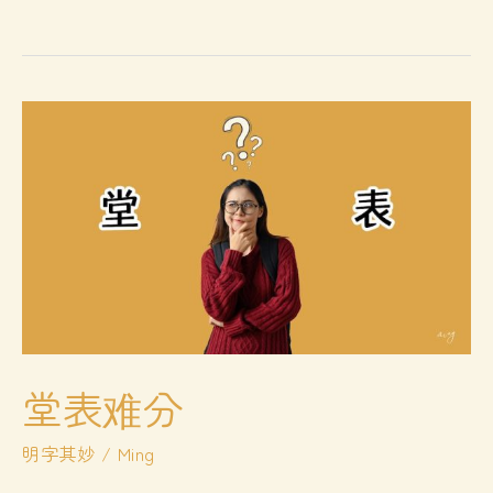
氏：“破
冰”的
神
器
堂表难分
明字其妙
/
Ming