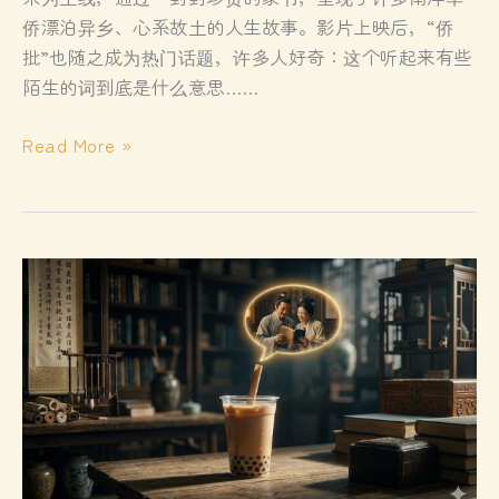
侨漂泊异乡、心系故土的人生故事。影片上映后，“侨
批”也随之成为热门话题，许多人好奇：这个听起来有些
陌生的词到底是什么意思……
侨
Read More »
批：“批”字
里
的
跨
时
空
牵
挂