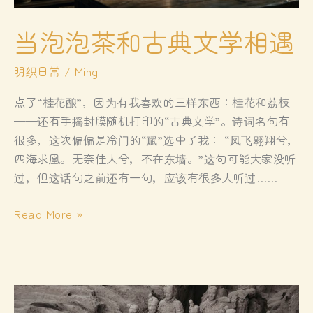
当泡泡茶和古典文学相遇
明织日常
/
Ming
点了“桂花酿”，因为有我喜欢的三样东西：桂花和荔枝
——还有手摇封膜随机打印的“古典文学”。诗词名句有
很多，这次偏偏是冷门的“赋”选中了我： “凤飞翱翔兮，
四海求凰。无奈佳人兮，不在东墙。”这句可能大家没听
过，但这话句之前还有一句，应该有很多人听过……
当
Read More »
泡
泡
茶
和
古