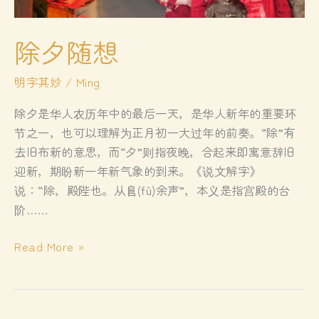
除夕随想
明字其妙
/
Ming
除夕是华人农历年中的最后一天，是华人新年的重要环
节之一，也可以理解为正月初一大过年的前奏。“除”有
去旧布新的意思，而“夕”则指夜晚，合起来即寓意辞旧
迎新，期盼新一年新气象的到来。《说文解字》
说：“除，殿陛也。从𨸏(fù)余声”，本义是指宫殿的台
阶……
除
Read More »
夕
随
想