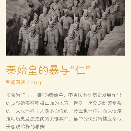
典
文
学
相
遇
秦始皇的暴与“仁”
明阅闲谈
/
Ming
被誉为“千古一帝”的秦始皇，不否认他对历史发展作出
的贡献确实有积极正面的地方，但是，历史是纷繁复杂
的，人也一样；人是多面性的，帝王也一样。而人便是
推动历史发展走向的关键构件，当中的优劣精拙应萃取
于客观冷静的思辨……