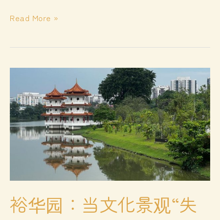
秦
Read More »
始
皇
的
暴
与“仁”
裕华园：当文化景观“失