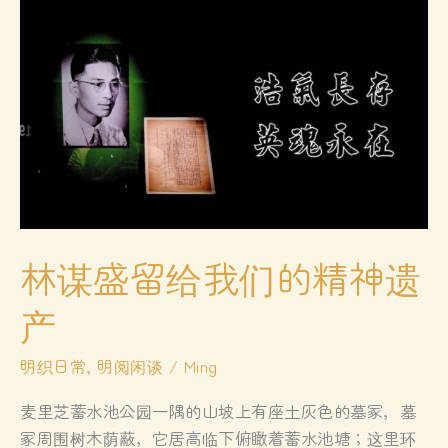
林谋盛留给我们的精神遗
产
明织日常
,
明阅闲谈
/
Ming
麦里芝蓄水池公园一隅的山坡上有座土灰色的墓冢，墓
冢周围树木荫蔽，它居高临下俯瞰着蓄水池塘；这里环