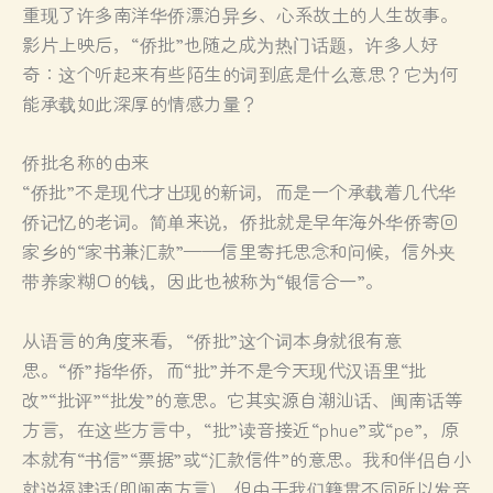
重现了许多南洋华侨漂泊异乡、心系故土的人生故事。
影片上映后，“侨批”也随之成为热门话题，许多人好
奇：这个听起来有些陌生的词到底是什么意思？它为何
能承载如此深厚的情感力量？
侨批名称的由来
“侨批”不是现代才出现的新词，而是一个承载着几代华
侨记忆的老词。简单来说，侨批就是早年海外华侨寄回
家乡的“家书兼汇款”——信里寄托思念和问候，信外夹
带养家糊口的钱，因此也被称为“银信合一”。
从语言的角度来看，“侨批”这个词本身就很有意
思。“侨”指华侨，而“批”并不是今天现代汉语里“批
改”“批评”“批发”的意思。它其实源自潮汕话、闽南话等
方言，在这些方言中，“批”读音接近“phue”或“pe”，原
本就有“书信”“票据”或“汇款信件”的意思。我和伴侣自小
就说福建话(即闽南方言)，但由于我们籍贯不同所以发音