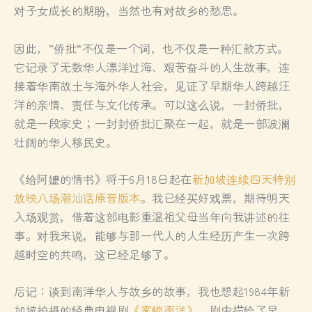
对子女成长的期盼，当然也有对故乡的愁思。
因此，“侨批”不仅是一个词，也不仅是一种汇款方式。
它记录了无数华人漂洋过海、艰苦奋斗的人生故事，连
接着华南故土与海外华人社会，见证了早期华人跨越汪
洋的亲情、责任与文化传承。可以这么说，一封侨批，
就是一段家史；一封封侨批汇聚在一起，就是一部波澜
壮阔的华人移民史。
《给阿嬷的情书》将于6月18日起在
新加坡连续四天特别
放映八场潮汕话原音版本
。我已经买好戏票，期待明天
入场观赏，借着这部电影重温祖父母当年向我讲述的往
事。对我来说，能够与那一代人的人生经历产生一次跨
越时空的共鸣，这已经足够了。
后记：谈到南洋华人与故乡的故事，我也想起1984年新
加坡拍摄的经典电视剧
《雾锁南洋》
。剧中描绘了早