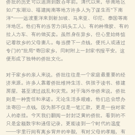
侨批的历史可以追溯到数百年前。清代以来，华南地区
如广东潮汕、福建闽南等地方许多人为了谋生而“下南
洋”——远渡重洋来到新加坡、马来亚、印尼、泰国等南
洋地区。他们有的当苦力(码头工人)，有的种橡胶、有的
拉人力车、有的做买卖。虽然身在异乡，但心里始终惦
记着故乡的父母妻儿。每当攒下一点钱，便托人或通过
专门的“批局”寄回家乡，同时附上一封家书报平安，这
便形成了独特的侨批文化。
对于家乡的亲人来说，侨批往往是一个家庭最重要的经
济来源。许多人靠着侨批维持生活、供孩子读书、修建
房屋，甚至渡过战乱和灾荒。对于海外华侨来说，侨批
则是一种责任和承诺。无论生活多艰难，他们总会想办
法寄回一点钱，因为那不仅是一笔汇款，更是一份对家
人的牵挂。今天我们翻阅一封封泛黄的侨批，看到的不
只是金额数字和通信记录，更能读到一个时代的温度
——字里行间有离乡背井的辛酸，有对父母的孝顺，有