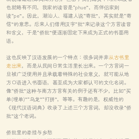
也就略有不同，我家的读音是“phue”，而伴侣家则
读“pe”。因此，潮汕人、福建人说“寄批”，其实就是“寄
信”的意思。后来人们借用汉字“批”来记录这个方言读音
和含义，于是“侨批”便逐渐固定下来成为正式的书面用
语。
这也反映了汉语发展的一个特点：很多词并非
从古书里
走出来
，而是从民间日常生活里长出来。一个方言词一
旦被广泛使用并且承载着特殊的社会意义，就可能从地
方口语进入书面语，甚至成为大家都认可的文化名词。
像“侨批”这种与南方方言有关的例子还有不少，比如“买
单(埋单)”“乌龙”“打拼”，等等。有趣的是，权威性的
《现代汉语词典》收录了上述三个方言词，却没收录“侨
批”这个老词。
侨批里的牵挂与乡愁