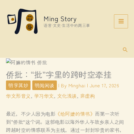
Skip
to
Ming Story
content
语言·文史·生活中的两三事
Sear
侨批：“批”字里的跨时空牵挂
明字其妙
明阅闲谈
| By
Minghai
|
June 17, 2026
华文形音义
,
学习华文
,
文化浅谈
,
非虚构
最近，不少人因为电影
《给阿嬷的情书》
而第一次听
到“侨批”这个词。这部电影以海外华人与故乡亲人之间
跨越时空的情感联系为主线，通过一封封珍贵的家书，