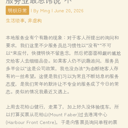
明织日常
| By
Ming
|
June 20, 2026
生活琐事
,
非虚构
本地服务业有个有趣的现象：对于客人所提出的询问和
要求，我们这里不少服务员总习惯性以“没有”“不可
以”来应付，快捷明快不留悬念，然后把面面相觑的尴尬
交给客人去细细品尝。如果客人仍不识趣追问，服务员
多半会以“这是公司政策，我也没办法”为由断绝客人存
有的一丝希望。这便是我们习以为常且不断姑息的服务
态度，是我们常年的默许让不专业的服务成了今日的常
态。类似的情况我最近又遇上。
上周去花柏山健行，走累了，加上好久没体验缆车，所
以打算买票从花柏山(Mount Faber)过去港湾中心
(Harbour Front Centre)，于是向售票员询问单程的票