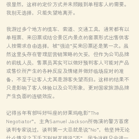
很显然，这样的定价方式并未照顾到单程客人的需要。
我别无选择，只能失望地离开。
我游过多个地方的缆车、索道、交通工具，通常都有以
单程票、来回票或结合景区内景点的套票形式出售供客
人按需求自由选择，被“强迫”买来回票还是第一次。虽
然这里头存在管理层营销策略的欠妥，但作为公司品牌
的前线人员，售票员其实可以做好预判客人可能对产品
或售价所产生的各种反应及情绪并做好临场应对的准
备，不至于让客人尤其是游客失望而归。这样的结果不
只是影响了客人体验以及公司形象，更对国家旅游品牌
产生负面的连锁效应。
记得当年有部叫好叫座的好莱坞电影“The
Negotiator”，主角Samuel Jackson所饰演的警方首席
谈判专家说过，谈判第一大忌就是说“No”，他坚持无论
什么情况之下千万别对歹徒说“不”，因为这样只会进一