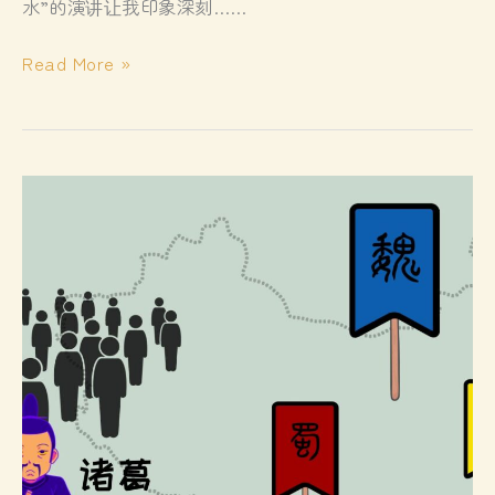
水”的演讲让我印象深刻……
大
Read More »
选
2025
说
历
史
典
故