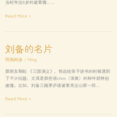
当时年仅8岁的诸葛瞻……
诫
Read More »
子
书
——
从
刘备的名片
一
封
明阅闲谈
/
Ming
家
跟朋友聊起 《三国演义》，他说给孩子讲书的时候遇到
书
了不少问题，尤其是那些很chim（深奥）的称呼就特别
窥
难懂。比如，刘备三顾茅庐请诸葛亮出山那一段…
视
一
刘
Read More »
代
备
名
的
相