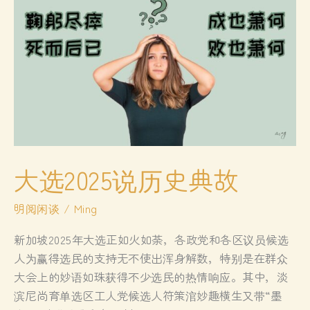
大选2025说历史典故
明阅闲谈
/
Ming
新加坡2025年大选正如火如荼，各政党和各区议员候选
人为赢得选民的支持无不使出浑身解数，特别是在群众
大会上的妙语如珠获得不少选民的热情响应。其中，淡
滨尼尚育单选区工人党候选人符策涫妙趣横生又带“墨