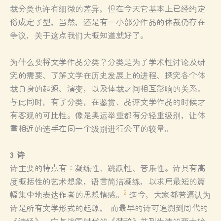
裁分类也许有细微的差异，但在今天它基本上已经约定
俗成定了型，当然，还是有一小部分作品的体裁仍存在
争议，关于这点我们大概知道就好了。
为什么要将文学作品分类？分类是为了学术性讨论及研
究的需要、了解文学在历史发展上的进程、探究各个体
裁自身的起源、演变，以及体裁之间相互影响的关系。
与此同时，有了分类，在鉴赏、品评文学作品的时候才
有客观的可比性。像是奥运举重都有分轻重级别，让体
重相近的选手在同一个级别进行公平的较量。
3 诗
诗主要的特点有：凝练性、跳跃性、音乐性。诗具有高
度概括性的艺术想象，语言简洁凝练，以求用最短的篇
2
幅集中地表达作者的思想情感。
迄今，大家都普遍认为
诗是所有文学形式的起源， 而最早的诗可追溯到周代的
《诗经》，它与战国时代的《楚辞》并列为诗的两大始