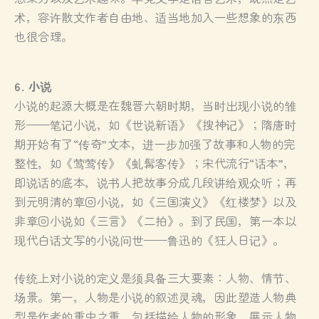
术，容许散文作者自由地、适当地加入一些想象的东西
也很合理。
6. 小说
小说的起源大概是在魏晋六朝时期，当时出现小说的雏
形——笔记小说，如《世说新语》《搜神记》；隋唐时
期开始有了“传奇”文本，进一步加强了故事和人物的完
整性，如《莺莺传》《虬髯客传》；宋代流行“话本”，
即说话的底本，说书人把故事分成几段讲给观众听；再
到元明清的章回小说，如《三国演义》《红楼梦》以及
非章回小说如《三言》《二拍》。到了民国，第一本以
现代白话文写的小说问世——鲁迅的《狂人日记》。
传统上对小说的定义是须具备三大要素：人物、情节、
场景。第一，人物是小说的叙述灵魂，因此塑造人物典
型是作者的重中之重，包括描绘人物的形象、展示人物