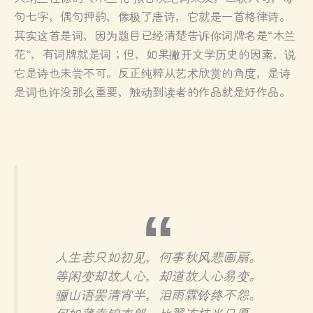
句七字，偶句押韵，像极了唐诗，它就是一首格律诗。
其实这首是词，因为题目已经清楚告诉你词牌名是“木兰
花“，有词牌就是词；但，如果撇开文学历史的因素，说
它是诗也未尝不可。反正纯粹从艺术欣赏的角度，是诗
是词也许没那么重要，触动到读者的作品就是好作品。
人生若只如初见，何事秋风悲画扇。
等闲变却故人心，却道故人心易变。
骊山语罢清宵半，泪雨霖铃终不怨。