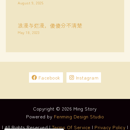
August 9, 2025
浪漫与烂漫，傻傻分不清楚
May 18, 2023
Facebook
Instagram
Copyright © 2026 Ming Story
Powered by
Fenming Design Studio
| All Rights Reserved |
Terms Of Service
|
Privacy Policy
|