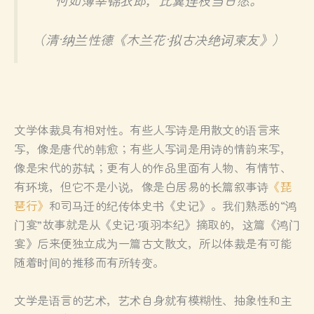
何如薄幸锦衣郎，比翼连枝当日愿。
（清·纳兰性德《木兰花·拟古决绝词柬友》）
文学体裁具有相对性。有些人写诗是用散文的语言来
写，像是唐代的韩愈；有些人写词是用诗的情韵来写，
像是宋代的苏轼；更有人的作品里面有人物、有情节、
有环境，但它不是小说，像是白居易的长篇叙事诗
《琵
琶行》
和司马迁的纪传体史书《史记》。我们熟悉的“鸿
门宴”故事就是从《史记·项羽本纪》摘取的，这篇《鸿门
宴》后来便独立成为一篇古文散文，所以体裁是有可能
随着时间的推移而有所转变。
文学是语言的艺术，艺术自身就有模糊性、抽象性和主