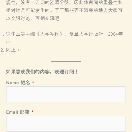
观性，没有一刀切的泾渭分明，因此体裁间的重叠性和
相对性是可能发生的。至于那些弄不清楚的地方大家可
以文明讨论，互相交流吧。
徐中玉等主编《大学写作》，复旦大学出版社，2004年
↩︎
同上
↩︎
如果喜欢我们的内容，欢迎订阅！
Name 姓名
*
邮
Email 邮箱
*
箱
N