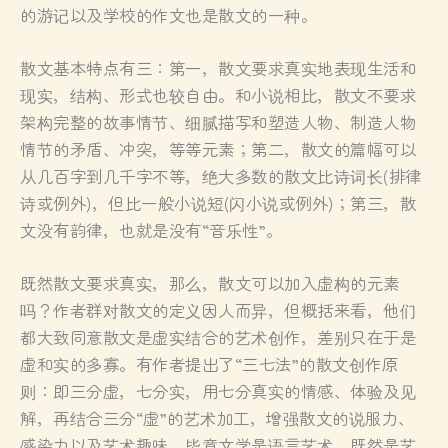
的游记以及学校的作文也是散文的一种。
散文基本特点有三：第一，散文要求真实地表现生活和
现实，结构、形式也较自由。和小说相比，散文不要求
架构完整的故事情节、细腻描写和塑造人物、制造人物
情节的矛盾、冲突，等等元素；第二，散文的篇幅可以
从几百字到几千字不等，绝大多数的散文比诗词长(排律
诗或例外)，但比一般小说短(闪小说或例外)；第三，散
文没有韵律，也就是没有“音乐性”。
既然散文要求真实，那么，散文可以加入虚构的元素
吗？作者群对散文的定义因人而异，但概括来看，他们
都大致同意散文是虚实结合的艺术创作，差别只在于是
虚和实的多寡。有作者提出了“三七法”的散文创作原
则：即三分虚，七分实，用七分真实的情感、体验及见
解，再结合三分“虚”的艺术加工，增强散文的说服力、
感染力以及艺术趣味。毕竟文学是语言艺术，既然是艺