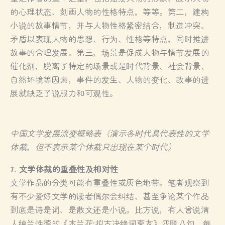
的心理状态、刻画人物的性格特点，等等。第二，建构
小说的故事情节，并与人物性格紧密结合，制造冲突、
矛盾以表现人物的思想、行为、性格等特点，同时推进
故事的合理发展。第三，场景是促成人物与情节发展的
催化剂，脱离了特定的场景或是时代背景、社会背景、
自然坏境等因素，事件的发生、人物的变化、故事的进
展就缺乏了说服力和可观性。
中国文学发展流变概略表（演示各时代具代表性的文学
体裁，但不表示某个体裁只出现在某个时代）
7. 文学体裁的重叠性及相对性
文学作品的分类可能有重叠性或灰色地带。笔者观察到
有不少爱好文学的读者偶尔会纠结、甚至争论某个作品
到底是诗是词、是散文还是小说。比方说，有人曾说清
人纳兰性德的《木兰花·拟古决绝词柬友》四联八句，每