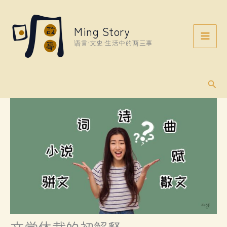
Skip
to
Ming Story
content
语言·文史·生活中的两三事
Sear