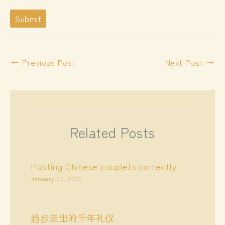
a
m
Submit
e
姓
名
←
Previous Post
Next Post
→
Related Posts
Pasting Chinese couplets correctly
January 30, 2024
趋步走出的千年礼仪