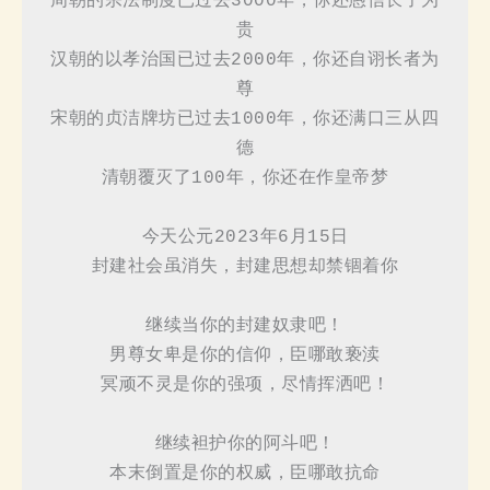
周朝的宗法制度已过去3000年，你还愚信长子为
贵

汉朝的以孝治国已过去2000年，你还自诩长者为
尊

宋朝的贞洁牌坊已过去1000年，你还满口三从四
德

清朝覆灭了100年，你还在作皇帝梦

今天公元2023年6月15日

封建社会虽消失，封建思想却禁锢着你

继续当你的封建奴隶吧！

男尊女卑是你的信仰，臣哪敢亵渎

冥顽不灵是你的强项，尽情挥洒吧！

继续袒护你的阿斗吧！

本末倒置是你的权威，臣哪敢抗命
