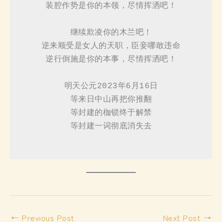
装腔作势是你的本领，尽情挥洒吧！

继续欺凌你的木兰吧！

逆来顺受是女人的天职，臣妾哪敢违命

逆行倒施是你的本事，尽情挥洒吧！

明天公元2023年6月16日

等来日中山再把你推翻

等封建的枷锁终于解禁

等封建一词彻底消失去

←
Previous Post
Next Post
→