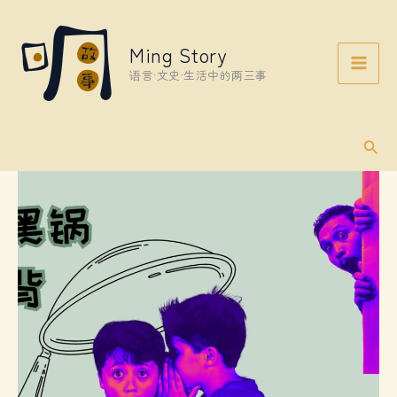
Skip
to
Ming Story
content
语言·文史·生活中的两三事
Sear