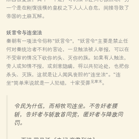
一个是在刚愎强横的皇权之下人人人自危，间接导致了
帝国的土崩瓦解。
妖言令与连坐法
秦朝有一项法令俗称“妖言令”，“妖言令”主要是禁止任
何对秦统治者不利的言论，一旦触法被人举报，可以在
不受审的情况下砍你的头、灭你的族。如果有人触法，
旁人或知情不报，或刻意隐瞒，将以共犯论处，也把你
杀头、灭族，这就是让人闻风丧胆的“连坐法”。“连
见章末
坐”简单来说就是一人犯错，十家受罪
。
令民为什伍，而相牧司连坐。不告奸者腰
斩，告奸者与斩敌首同赏，匿奸者与降敌同
罚。