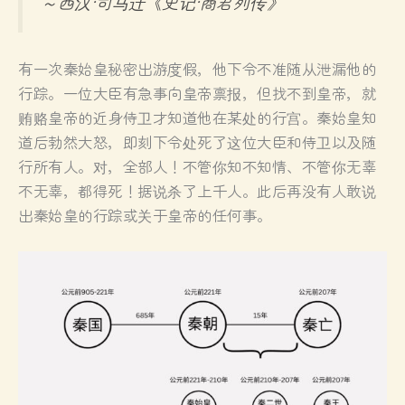
～西汉·司马迁《史记·商君列传》
有一次秦始皇秘密出游度假，他下令不准随从泄漏他的
行踪。一位大臣有急事向皇帝禀报，但找不到皇帝，就
贿赂皇帝的近身侍卫才知道他在某处的行宫。秦始皇知
道后勃然大怒，即刻下令处死了这位大臣和侍卫以及随
行所有人。对，全部人！不管你知不知情、不管你无辜
不无辜，都得死！据说杀了上千人。此后再没有人敢说
出秦始皇的行踪或关于皇帝的任何事。