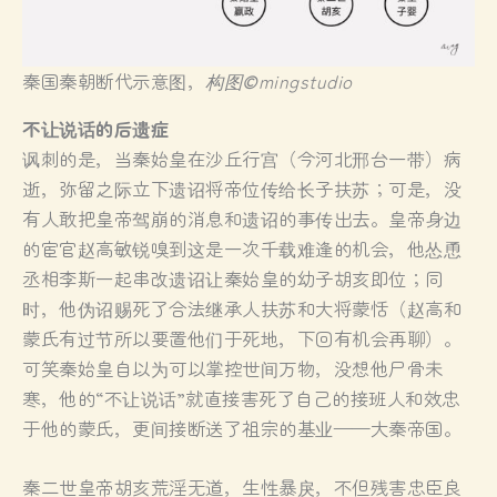
秦国秦朝断代示意图，
构图
©
mingstudio
不让说话的后遗症
讽刺的是，当秦始皇在沙丘行宫（今河北邢台一带）病
逝，弥留之际立下遗诏将帝位传给长子扶苏；可是，没
有人敢把皇帝驾崩的消息和遗诏的事传出去。皇帝身边
的宦官赵高敏锐嗅到这是一次千载难逢的机会，他怂恿
丞相李斯一起串改遗诏让秦始皇的幼子胡亥即位；同
时，他伪诏赐死了合法继承人扶苏和大将蒙恬（赵高和
蒙氏有过节所以要置他们于死地，下回有机会再聊）。
可笑秦始皇自以为可以掌控世间万物，没想他尸骨未
寒，他的“不让说话”就直接害死了自己的接班人和效忠
于他的蒙氏，更间接断送了祖宗的基业——大秦帝国。
秦二世皇帝胡亥荒淫无道，生性暴戾，不但残害忠臣良