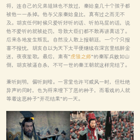
将，连自己的兄弟姐妹也不放过，秦始皇几十个孩子都
被他一一杀掉。他与父亲秦始皇比，真有过之而无不
及。胡亥任何时候只爱听好听的话、听拍马屁的话，说
他不爱听的就被处罚，导致大臣们都不敢再讲真话了。
后来各地发生叛乱，自然没人敢上报朝廷，一个个只报
喜不报忧，胡亥自以为天下太平便继续在深宫里纸醉金
迷，夜夜笙歌。最后，素有“
虎狼之师
”的秦军兵败如山
倒，胡亥被逼自杀，不可一世的秦王朝就这样完结了。
兼听则明，偏听则暗。一言堂也许可威风一时，但杜绝
异声的同时，也为将来埋下了恶的种子，而看戏的人就
等着这恶种子“开花结果”的一天。