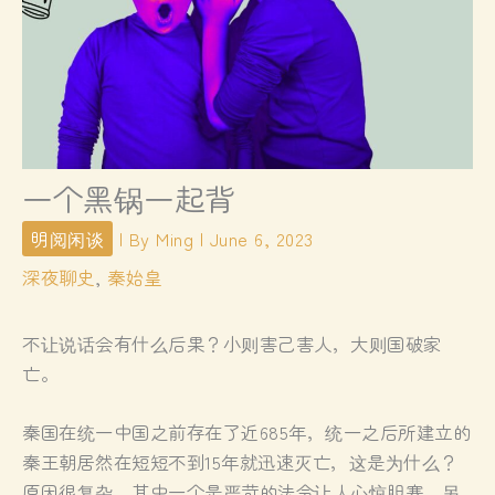
一个黑锅一起背
明阅闲谈
| By
Ming
|
June 6, 2023
深夜聊史
,
秦始皇
不让说话会有什么后果？小则害己害人，大则国破家
亡。
秦国在统一中国之前存在了近685年，统一之后所建立的
秦王朝居然在短短不到15年就迅速灭亡，这是为什么？
原因很复杂，其中一个是严苛的法令让人心惊胆寒，另