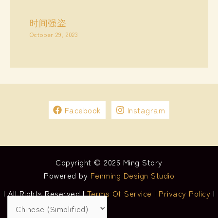
时间强盗
October 29, 2023
Facebook
Instagram
Copyright © 2026 Ming Story
Powered by
Fenming Design Studio
| All Rights Reserved |
Terms Of Service
|
Privacy Policy
|