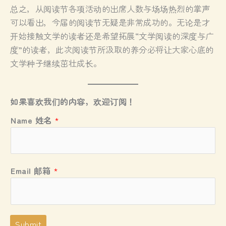
总之，从阅读节各项活动的出席人数与场场热烈的掌声
可以看出，今届的阅读节无疑是非常成功的。无论是才
开始接触文学的读者还是希望拓展“文学阅读的深度与广
度”的读者，此次阅读节所汲取的养分必将让大家心底的
文学种子继续茁壮成长。
如果喜欢我们的内容，欢迎订阅！
E
Name 姓名
*
m
a
i
l
Email 邮箱
*
E
m
a
i
Submit