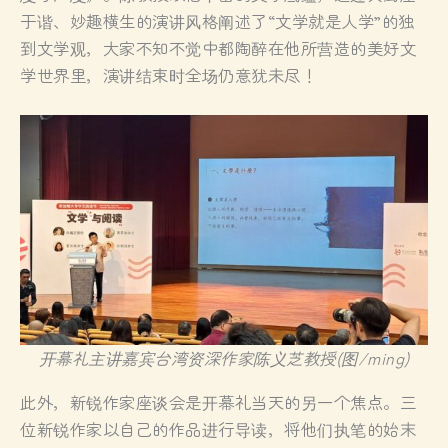
于谐、妙趣横生的演讲风格阐述了“文学就是人学”的独
到文学观，大家不知不觉中都陶醉在他所营造的美好文
学世界里，演讲结束时全场仍意犹未尽！
开幕礼主讲嘉宾台湾资深作家陈义芝教授(图/ming)
此外，新锐作家座谈会是开幕礼当天的另一个焦点。三
位新锐作家以自己的作品进行导读，将他们执笔的始末