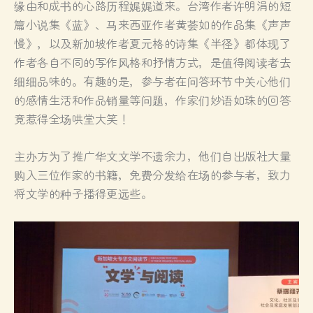
缘由和成书的心路历程娓娓道来。台湾作者许明涓的短
篇小说集《蓝》、马来西亚作者黄荟如的作品集《声声
慢》，以及新加坡作者夏元格的诗集《半径》都体现了
作者各自不同的写作风格和抒情方式，是值得阅读者去
细细品味的。有趣的是，参与者在问答环节中关心他们
的感情生活和作品销量等问题，作家们妙语如珠的回答
竟惹得全场哄堂大笑！
主办方为了推广华文文学不遗余力，他们自出版社大量
购入三位作家的书籍，免费分发给在场的参与者，致力
将文学的种子播得更远些。