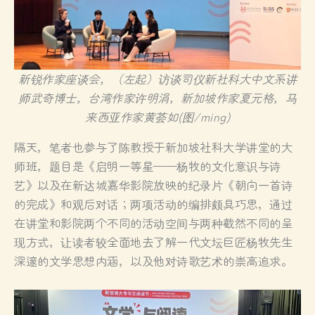
新锐作家座谈会，（左起）访谈司仪新社科大中文系讲
师武奇博士，台湾作家许明涓，新加坡作家夏元格，马
来西亚作家黄荟如(图/ming)
隔天，笔者也参与了陈教授于新加坡社科大学讲堂的大
师班，题目是《启明一等星——杨牧的文化意识与诗
艺》以及在新达城嘉华影院放映的纪录片《朝向一首诗
的完成》和观后对话；两项活动的编排颇具巧思，通过
在讲堂和影院两个不同的活动空间与两种截然不同的呈
现方式，让读者较全面地去了解一代文坛巨匠杨牧先生
深邃的文学思想内涵，以及他对诗歌艺术的崇高追求。