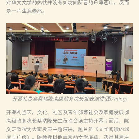
对华文文学的热忱并没有如坊间所言的日薄西山，反而
是一片生意盎然。
开幕礼贵宾蔡瑞隆高级政务次长发表演讲(图/ming)
开幕礼当天，文化、社区及青年部兼社会及家庭发展部
高级政务次长蔡瑞隆先生莅临会场主持开幕；而后，陈
义芝教授为大家发表主题演讲，题目是《文学阅读的深
度与广度》。陈教授以他丰富的文学底蕴，透过其寓庄