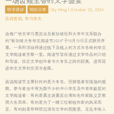
一场齿颊生香的文学盛宴
明字其妙
明织日常
| By
Ming
|
October 25, 2024
品诗赏词
,
学习华文
由推广华文学习委员会及新加坡社科大学中文系联办
的“新加坡大专华文阅读节2024”于10月19日正式掀开序
幕，一系列活动将通过线下及线上的方式与各地的华文
文学阅读者齐聚一堂。阅读节旨在通过文学作品的介绍
和导读，拉近文学创作者与大专生之间的距离，进而促
进华文文学的交流与发展。
虽说阅读节主要针对的是大专生，但据笔者在现场的观
察，参与者当中有为数不少的中小学生及中老年龄层的
文学阅读者：有的是慕主讲嘉宾台湾知名作家陈义芝教
授大名而来、有的是为了一睹三位新锐作家的风采而
至、有的则是存粹想沉浸在文学的氛围里，足见本地人