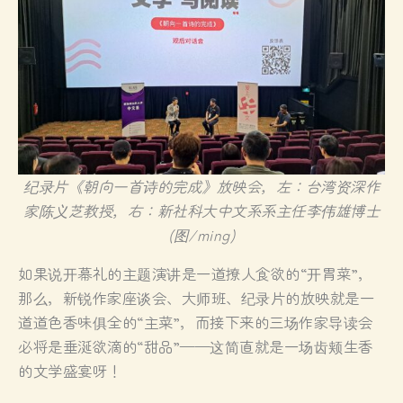
纪录片《朝向一首诗的完成》放映会，左：台湾资深作
家陈义芝教授，右：新社科大中文系系主任李伟雄博士
(图/ming)
如果说开幕礼的主题演讲是一道撩人食欲的“开胃菜”，
那么，新锐作家座谈会、大师班、纪录片的放映就是一
道道色香味俱全的“主菜”，而接下来的三场作家导读会
必将是垂涎欲滴的“甜品”——这简直就是一场齿颊生香
的文学盛宴呀！