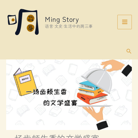
Skip
to
Ming Story
content
语言·文史·生活中的两三事
Sear