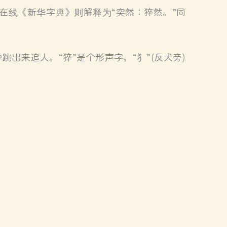
；在线《新华字典》则解释为“突然：猝然。”同
跳出来追人。“猝”是个形声字，“犭”(反犬旁)