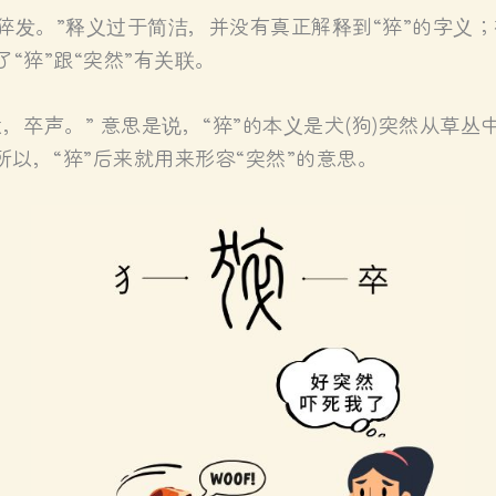
：猝发。”释义过于简洁，并没有真正解释到“猝”的字义
“猝”跟“突然”有关联。
卒声。” 意思是说，“猝”的本义是犬(狗)突然从草丛中
以，“猝”后来就用来形容“突然”的意思。