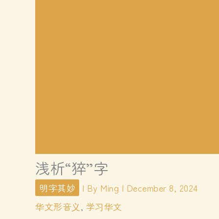
浅析“猝”字
明字其妙
| By
Ming
|
December 8, 2024
华文形音义
,
学习华文