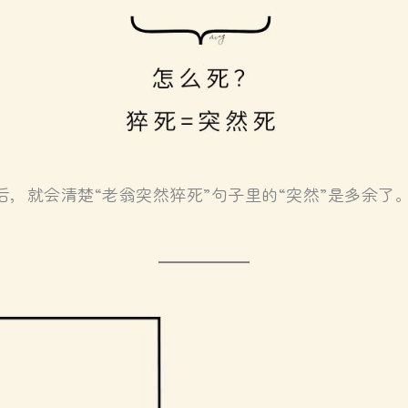
后，就会清楚“老翁突然猝死”句子里的“突然”是多余了