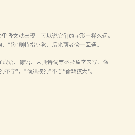
代的甲骨文就出现，可以说它们的字形一样久远。
狗，“狗”则特指小狗，后来两者合一互通。
如成语、谚语、古典诗词等必按原字来写。像
狗不宁”，“偷鸡摸狗”不写“偷鸡摸犬”。