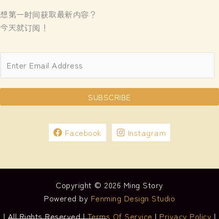
想第一时间获取最新内容？
今天就订阅！
E
m
a
SUBSCRIBE
i
l
*
Facebook
Instagram
Copyright © 2026 Ming Story
Powered by
Fenming Design Studio
| All Rights Reserved |
Terms Of Service
|
Privacy Policy
|