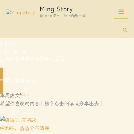
Skip
Ming Story
to
语言·文史·生活中的两三事
content
Sear
语言.文史.
生活中的两三事.
让每一个日子都有故事可回温
哈啰，我叫阿明
top 5
本周热文
希望你喜欢的内容上榜？点击阅读或分享出去！
咏和詠，傻傻分不清楚