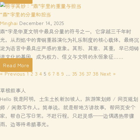
“鼎”字里的分量和担当
Minghai
December 14, 2025
鼎”字是华夏文明中最具分量的符号之一，它穿越三千年时
光，从烈焰中的青铜重器演化为礼乐制度的核心载体，最终沉
淀为语言中最具庄严感的意象。其形、其意、其重，早已熔铸
进文化的基因，成为权力、信义与文明的永恒象征……
Read More
« Previous
1
2
3
4
5
6
7
8
9
…
35
36
37
38
Next »
草根叙事人
Hello 我是阿明，土生土长新加坡人，旅游策划师 / 网页规划
师 / 闲散写作人。简单说，就是帮地方讲故事，帮网页安个
家，帮自己写日常。不赶行程，只赶灵感——边偶遇热带骤
雨，边等待希腊暮光。