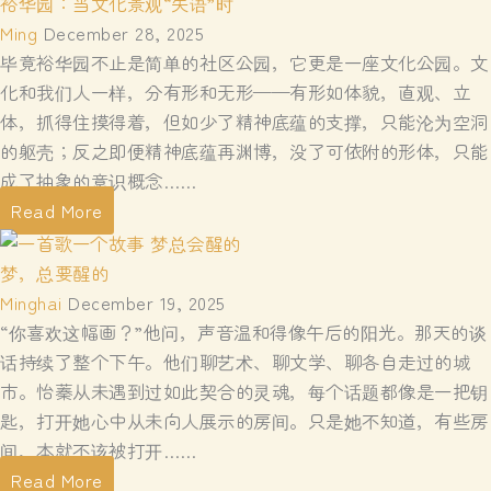
裕华园：当文化景观“失语”时
Ming
December 28, 2025
毕竟裕华园不止是简单的社区公园，它更是一座文化公园。文
化和我们人一样，分有形和无形——有形如体貌，直观、立
体，抓得住摸得着，但如少了精神底蕴的支撑，只能沦为空洞
的躯壳；反之即便精神底蕴再渊博，没了可依附的形体，只能
成了抽象的意识概念……
Read More
梦，总要醒的
Minghai
December 19, 2025
“你喜欢这幅画？”他问，声音温和得像午后的阳光。那天的谈
话持续了整个下午。他们聊艺术、聊文学、聊各自走过的城
市。怡蓁从未遇到过如此契合的灵魂，每个话题都像是一把钥
匙，打开她心中从未向人展示的房间。只是她不知道，有些房
间，本就不该被打开……
Read More