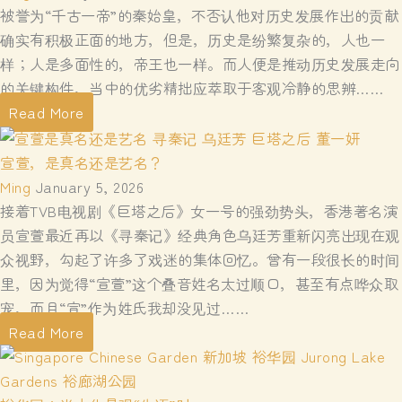
被誉为“千古一帝”的秦始皇，不否认他对历史发展作出的贡献
确实有积极正面的地方，但是，历史是纷繁复杂的，人也一
样；人是多面性的，帝王也一样。而人便是推动历史发展走向
的关键构件，当中的优劣精拙应萃取于客观冷静的思辨……
Read More
宣萱，是真名还是艺名？
Ming
January 5, 2026
接着TVB电视剧《巨塔之后》女一号的强劲势头，香港著名演
员宣萱最近再以《寻秦记》经典角色乌廷芳重新闪亮出现在观
众视野，勾起了许多了戏迷的集体回忆。曾有一段很长的时间
里，因为觉得“宣萱”这个叠音姓名太过顺口，甚至有点哗众取
宠，而且“宣”作为姓氏我却没见过……
Read More