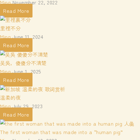
Ming
November 22, 2022
Read More
里裡不分
Ming
June 11, 2024
Read More
吴吳，傻傻分不清楚
Ming
June 1, 2025
Read More
温柔的夜
Ming
July 29, 2023
Read More
The first woman that was made into a “human pig”