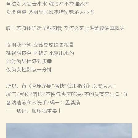
当然没人会去冲水 就怕冲不掉理还浑
炎夏熏熏 茅厕异国风味特别味沁人心脾
叹！若身体听话早些卸载 又何必来此淘金踩液熏风味
女厕我不知 应该更原始更粗暴
福祸相依存 幸福是比较出来的
此时为男性感到庆幸
仅为女性默哀一分钟
所以，留《草原茅厕“痛快”使用指南》以资后人：
屏气/就位/闭眼/不换气快速解决/不回头直奔出口/自
备清洁液和水洗手/喝一口孟婆汤
——切记，顺序很重要！