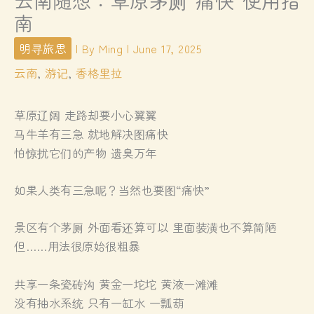
云南随想：草原茅厕“痛快”使用指
南
明寻旅思
| By
Ming
|
June 17, 2025
云南
,
游记
,
香格里拉
草原辽阔 走路却要小心翼翼
马牛羊有三急 就地解决图痛快
怕惊扰它们的产物 遗臭万年
如果人类有三急呢？当然也要图“痛快”
景区有个茅厕 外面看还算可以 里面装潢也不算简陋
但……用法很原始很粗暴
共享一条瓷砖沟 黄金一坨坨 黄液一滩滩
没有抽水系统 只有一缸水 一瓢葫