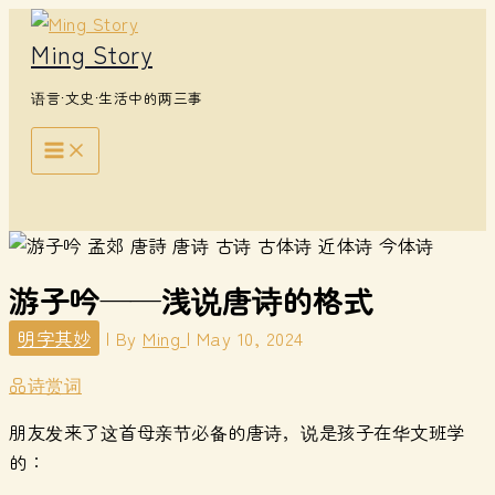
Skip
Ming Story
to
content
语言·文史·生活中的两三事
Search
游子吟——浅说唐诗的格式
明字其妙
| By
Ming
|
May 10, 2024
品诗赏词
朋友发来了这首母亲节必备的唐诗，说是孩子在华文班学
的：