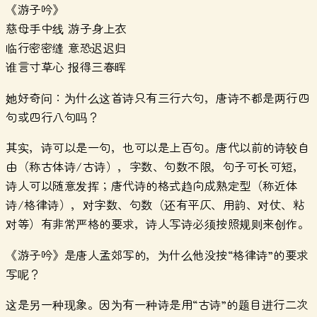
《游子吟》
慈母手中线 游子身上衣
临行密密缝 意恐迟迟归
谁言寸草心 报得三春晖
她好奇问：为什么这首诗只有三行六句，唐诗不都是两行四
句或四行八句吗？
其实，诗可以是一句，也可以是上百句。唐代以前的诗较自
由（称古体诗/古诗），字数、句数不限，句子可长可短，
诗人可以随意发挥；唐代诗的格式趋向成熟定型（称近体
诗/格律诗），对字数、句数（还有平仄、用韵、对仗、粘
对等）有非常严格的要求，诗人写诗必须按照规则来创作。
《游子吟》是唐人孟郊写的，为什么他没按“格律诗”的要求
写呢？
这是另一种现象。因为有一种诗是用“古诗”的题目进行二次